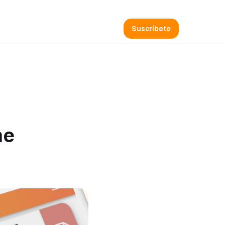
Sign in
me