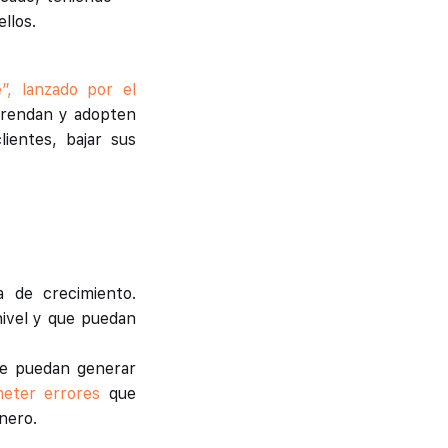
llos.
e”, lanzado por el
prendan y adopten
lientes, bajar sus
a de crecimiento.
nivel y que puedan
ue puedan generar
eter errores
que
nero.