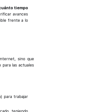
 cuánto tiempo
rificar avances
ible frente a lo
internet, sino que
 para las actuales
) para trabajar
rcado, teniendo