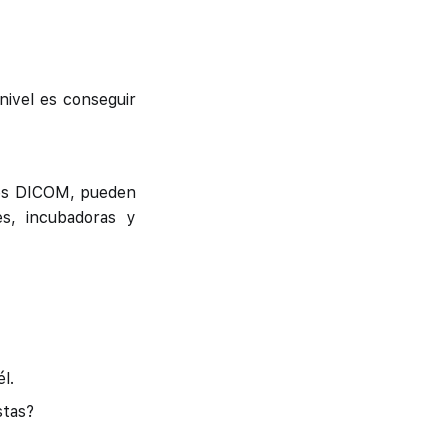
 nivel es conseguir
enes DICOM, pueden
es, incubadoras y
l.
stas?