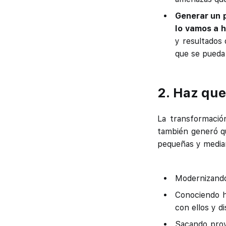
Generar un 
lo vamos a 
y resultados 
que se pueda 
2. Haz que
La transformación
también generó qu
pequeñas y media
Modernizando
Conociendo h
con ellos y d
Sacando prov