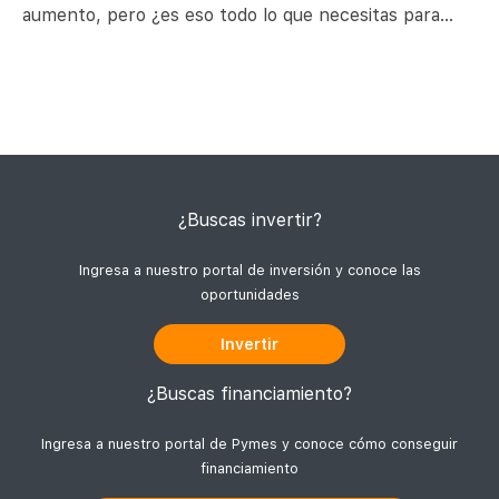
aumento, pero ¿es eso todo lo que necesitas para
crecer? La incertidumbre y miedo a fracasar pueden
llevarte a desistir de avanzar hacia metas más
grandes. Por esto, junto con definir dónde está tu
empresa y a dónde la quieres llevar, existen
¿Buscas invertir?
Ingresa a nuestro portal de inversión y conoce las
oportunidades
Invertir
¿Buscas financiamiento?
Ingresa a nuestro portal de Pymes y conoce cómo conseguir
financiamiento