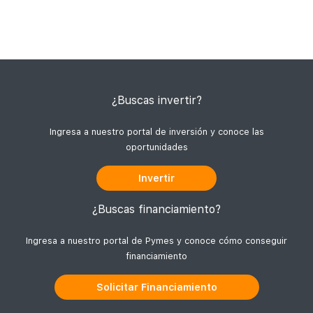
llevarte a desistir de avanzar hacia metas más
grandes. Por esto, junto con definir dónde está tu
empresa y a dónde la quieres llevar, existen
¿Buscas invertir?
Ingresa a nuestro portal de inversión y conoce las
oportunidades
Invertir
¿Buscas financiamiento?
Ingresa a nuestro portal de Pymes y conoce cómo conseguir
financiamiento
Solicitar Financiamiento