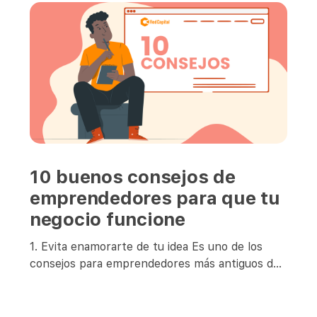
10 buenos consejos de
emprendedores para que tu
negocio funcione
1. Evita enamorarte de tu idea Es uno de los
consejos para emprendedores más antiguos del
mundo y sigue vigente, porque no es suficiente
que la idea sea buena. Será su ejecución la que
determine el éxito o fracaso del negocio. 2.