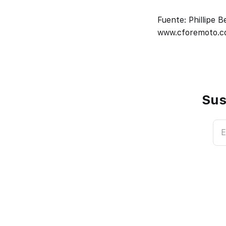
Fuente: Phillipe
www.cforemoto.
Sus
E