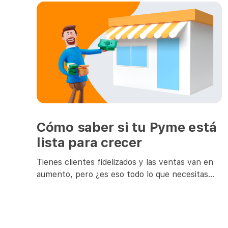
Cómo saber si tu Pyme está
lista para crecer
Tienes clientes fidelizados y las ventas van en
aumento, pero ¿es eso todo lo que necesitas
para crecer? La incertidumbre y miedo a
fracasar pueden llevarte a desistir de avanzar
hacia metas más grandes. Por esto, junto con
definir dónde está tu empresa y a dónde la