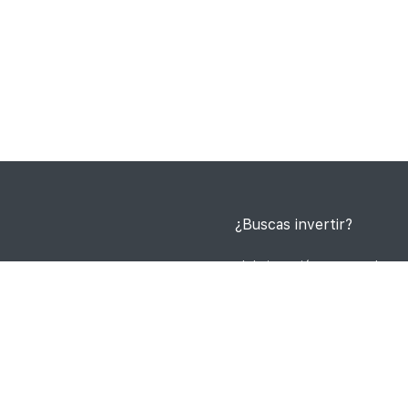
quieres llevar, existen
¿Buscas invertir?
Ingresa a nuestro portal de inversión y conoce las o
Invertir