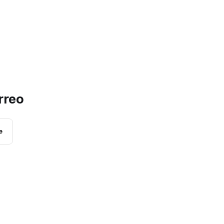
rreo
e