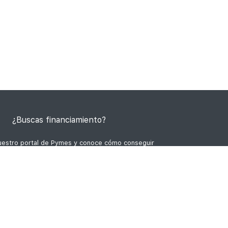
adelantar los cobros de sus facturas, y las
Sociedades de garantía Recíproca ayudan a
acceder a mejores créditos bancarios. ¿Cuál es
la que mejor se ajusta a tus necesidades?
¿Buscas financiamiento?
nuestro portal de Pymes y conoce cómo conseguir
financiamiento
Solicitar Financiamiento