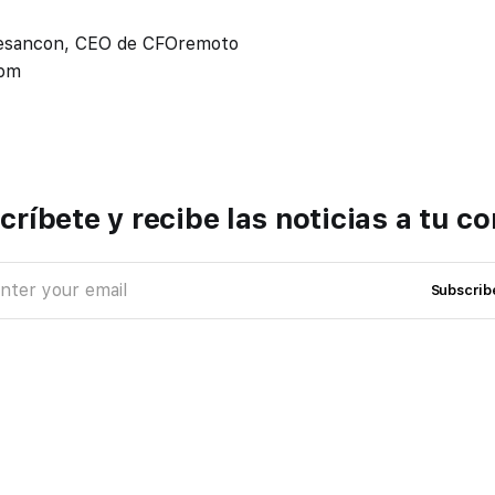
 Besancon, CEO de CFOremoto
com
críbete y recibe las noticias a tu co
nter your email
Subscrib